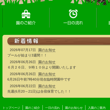
園のご紹介
一日の流れ
園のお
2026年07月17日
園のお知せ
プールが始まり3週間！！
2026年06月26日
園のお知せ
６月２６日、９時１０分より開園いたします
2026年06月26日
園のお知せ
6月26日午前7時40分現在臨時閉園中です
2026年06月22日
園のお知せ
先週(6月20～21日)は合宿保育でした！！
トップページ
園のご紹介
一日の流れ
園のお知らせ
入園のご案内