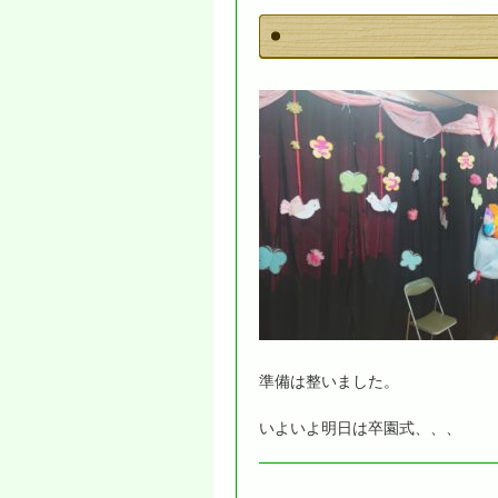
準備は整いました。
いよいよ明日は卒園式、、、